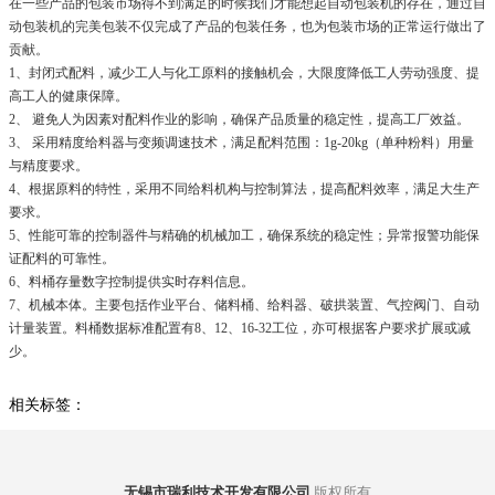
在一些产品的包装市场得不到满足的时候我们才能想起自动包装机的存在，通过自
动包装机的完美包装不仅完成了产品的包装任务，也为包装市场的正常运行做出了
贡献。
1、封闭式配料，减少工人与化工原料的接触机会，大限度降低工人劳动强度、提
高工人的健康保障。
2、 避免人为因素对配料作业的影响，确保产品质量的稳定性，提高工厂效益。
3、 采用精度给料器与变频调速技术，满足配料范围：1g-20kg（单种粉料）用量
与精度要求。
4、根据原料的特性，采用不同给料机构与控制算法，提高配料效率，满足大生产
要求。
5、性能可靠的控制器件与精确的机械加工，确保系统的稳定性；异常报警功能保
证配料的可靠性。
6、料桶存量数字控制提供实时存料信息。
7、机械本体。主要包括作业平台、储料桶、给料器、破拱装置、气控阀门、自动
计量装置。料桶数据标准配置有8、12、16-32工位，亦可根据客户要求扩展或减
少。
相关标签：
无锡市瑞利技术开发有限公司
版权所有