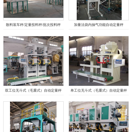
散料装车秤/定量投料秤/批次投料秤
加量法袋内抽气功能自动定量秤
双工位无斗式（毛重式）自动定量秤
单工位无斗式（毛重式）自动定量秤