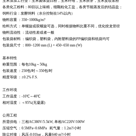
玉米深加工行业：玉米菌体蛋白粉，玉米纤维，玉米胚芽，玉米皮喷浆粉
各类化工粉料：80目以上味精，细颗粒化工盐，各类节能蒸发后的结晶盐；
饲料行业：发酵饲料（水分控制在14%以内）
物料容重
：350~1000kg/m?
给料方式
：单螺旋或双螺旋可选，同时根据物料比重不同，优化绞龙管径
物料流动性
：流动性差或者一般
包装袋材料
：编织袋，塑料袋，内附塑料袋的PP编织袋和纸袋均可
包装袋尺寸
：800~1200 mm (L) × 450~650 mm (W)
基本特性
称重范围
：每包10kg～50kg
包装速度
：250包/时～350包/时
精度等级
：±0.2% F.S.
工作环境
工作温度
：-10℃～40℃
相对湿度
：＜95%(无凝露)
公用工程
所需供电
：三相AC380V/5.5kW, 单相AC220V/100W
压缩空气
：0.5MPa~0.6MPa 耗气量：1.2m?/小时
除尘对接
：风压-0.01bar，风量640 m?/小时