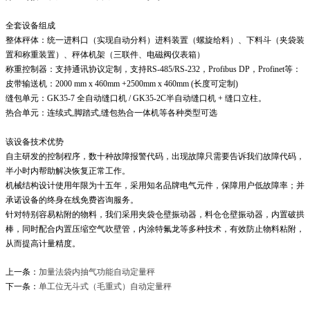
全套设备组成
整体秤体：统一进料口（实现自动分料）进料装置（螺旋给料）、下料斗（夹袋装
置和称重装置）、秤体机架（三联件、电磁阀仪表箱）
称重控制器：支持通讯协议定制，支持RS-485/RS-232，Profibus DP，Profinet等：
皮带输送机：2000 mm x 460mm +2500mm x 460mm (长度可定制)
缝包单元：GK35-7 全自动缝口机 / GK35-2C半自动缝口机 + 缝口立柱。
热合单元：连续式,脚踏式,缝包热合一体机等各种类型可选
该设备技术优势
自主研发的控制程序，数十种故障报警代码，出现故障只需要告诉我们故障代码，
半小时内帮助解决恢复正常工作。
机械结构设计使用年限为十五年，采用知名品牌电气元件，保障用户低故障率；并
承诺设备的终身在线免费咨询服务。
针对特别容易粘附的物料，我们采用夹袋仓壁振动器，料仓仓壁振动器，内置破拱
棒，同时配合内置压缩空气吹壁管，内涂特氟龙等多种技术，有效防止物料粘附，
从而提高计量精度。
上一条：
加量法袋内抽气功能自动定量秤
下一条：
单工位无斗式（毛重式）自动定量秤