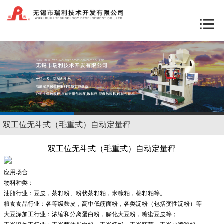
双工位无斗式（毛重式）自动定量秤
双工位无斗式（毛重式）自动定量秤
应用场合
物料种类：
油脂行业：豆皮，茶籽粉、粉状茶籽粕，米糠粕，棉籽粕等。
粮食食品行业：各等级麸皮，高中低筋面粉，各类淀粉（包括变性淀粉）等
大豆深加工行业：浓缩和分离蛋白粉，膨化大豆粉，糖蜜豆皮等；