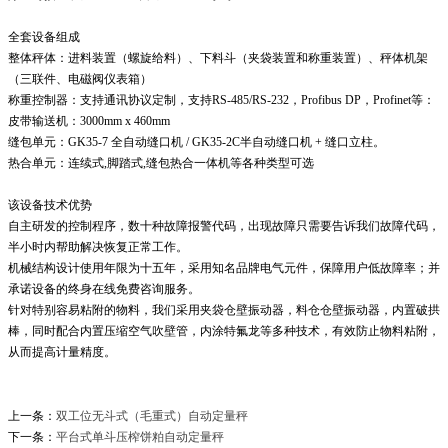
全套设备组成
整体秤体：进料装置（螺旋给料）、下料斗（夹袋装置和称重装置）、秤体机架
（三联件、电磁阀仪表箱）
称重控制器：支持通讯协议定制，支持RS-485/RS-232，Profibus DP，Profinet等：
皮带输送机：3000mm x 460mm
缝包单元：GK35-7 全自动缝口机 / GK35-2C半自动缝口机 + 缝口立柱。
热合单元：连续式,脚踏式,缝包热合一体机等各种类型可选
该设备技术优势
自主研发的控制程序，数十种故障报警代码，出现故障只需要告诉我们故障代码，
半小时内帮助解决恢复正常工作。
机械结构设计使用年限为十五年，采用知名品牌电气元件，保障用户低故障率；并
承诺设备的终身在线免费咨询服务。
针对特别容易粘附的物料，我们采用夹袋仓壁振动器，料仓仓壁振动器，内置破拱
棒，同时配合内置压缩空气吹壁管，内涂特氟龙等多种技术，有效防止物料粘附，
从而提高计量精度。
上一条：
双工位无斗式（毛重式）自动定量秤
下一条：
平台式单斗压榨饼粕自动定量秤