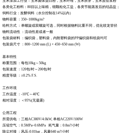
玉米深加工行业：玉米菌体蛋白粉，玉米纤维，玉米胚芽，玉米皮喷浆粉
各类化工粉料：80目以上味精，细颗粒化工盐，各类节能蒸发后的结晶盐；
饲料行业：发酵饲料（水分控制在14%以内）
物料容重
：350~1000kg/m?
给料方式
：单螺旋或双螺旋可选，同时根据物料比重不同，优化绞龙管径
物料流动性
：流动性差或者一般
包装袋材料
：编织袋，塑料袋，内附塑料袋的PP编织袋和纸袋均可
包装袋尺寸
：800~1200 mm (L) × 450~650 mm (W)
基本特性
称重范围
：每包10kg～50kg
包装速度
：120包/时～200包/时
精度等级
：±0.2% F.S.
工作环境
工作温度
：-10℃～40℃
相对湿度
：＜95%(无凝露)
公用工程
所需供电
：三相AC380V/4.0kW, 单相AC220V/100W
压缩空气
：0.5MPa~0.6MPa 耗气量：0.8m?/小时
除尘对接
：风压-0.01bar，风量640 m?/小时