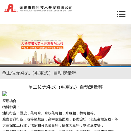
单工位无斗式（毛重式）自动定量秤
单工位无斗式（毛重式）自动定量秤
应用场合
物料种类：
油脂行业：豆皮，茶籽粉、粉状茶籽粕，米糠粕，棉籽粕等。
粮食食品行业：各等级麸皮，高中低筋面粉，各类淀粉（包括变性淀粉）等
大豆深加工行业：浓缩和分离蛋白粉，膨化大豆粉，糖蜜豆皮等；