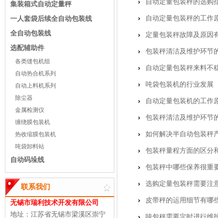
自动定量包装秤的选购
集装箱式自动定量秤
自动定量包装秤的工作
一人套袋后续全自动包装线
全自动包装线
定量包装秤故障及原因
选配辅助件
包装秤清洁及维护环节
各类缝包机组
自动定量包装秤来料不
自动热合机系列
吨袋包装机的行业发展
自动上料机系列
除尘器
自动定量包装机的工作
金属检测仪
包装秤清洁及维护环节
缠绕膜包装机
如何解决半自动包装秤
热收缩膜包装机
吨袋卸料站
包装秤量程方面的区分
自动码垛线
包装秤中哪些保养很重
选购定量包装秤需要注
联系我们
皮带秤的运用细节有哪些
无锡市瑞利技术开发有限公司
地址：江苏省无锡市梁溪区崇宁
吨包秤需要定时进行维