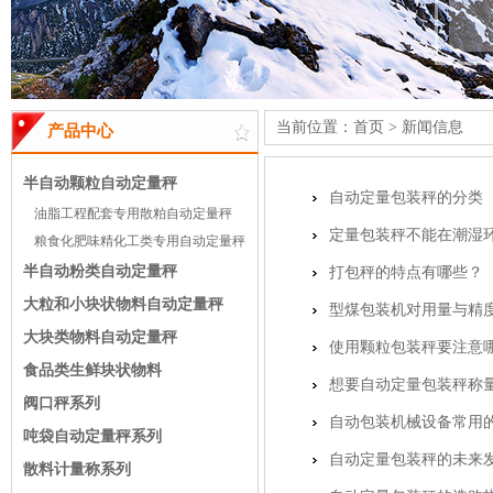
当前位置：
首页
>
新闻信息
产品中心
半自动颗粒自动定量秤
自动定量包装秤的分类
油脂工程配套专用散粕自动定量秤
定量包装秤不能在潮湿
粮食化肥味精化工类专用自动定量秤
半自动粉类自动定量秤
打包秤的特点有哪些？
大粒和小块状物料自动定量秤
型煤包装机对用量与精
大块类物料自动定量秤
使用颗粒包装秤要注意
食品类生鲜块状物料
想要自动定量包装秤称
阀口秤系列
自动包装机械设备常用的
吨袋自动定量秤系列
自动定量包装秤的未来
散料计量称系列